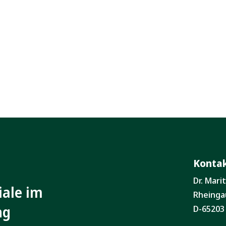
Konta
Dr. Mar
iale im
Rheinga
ng
D-65203