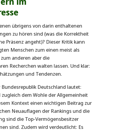
dern im
resse
enen übrigens von darin enthaltenen
gen zu hören sind (was die Korrektheit
che Präsenz angeht)? Dieser Kritik kann
gten Menschen zum einen meist als
, zum anderen aber die
hren Recherchen walten lassen. Und klar:
 Schätzungen und Tendenzen.
r Bundesrepublik Deutschland lautet:
ll zugleich dem Wohle der Allgemeinheit
iesem Kontext einen wichtigen Beitrag zur
lichen Neuauflagen der Rankings und die
ung sind die Top-Vermögensbesitzer
men sind. Zudem wird verdeutlicht: Es