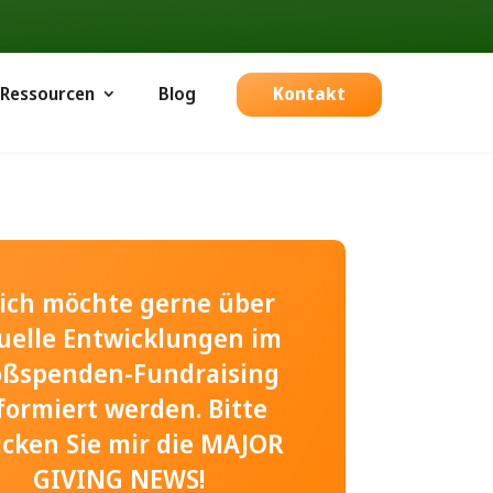
Ressourcen
Blog
Kontakt
, ich möchte gerne über
uelle Entwicklungen im
oßspenden-Fundraising
formiert werden. Bitte
icken Sie mir die MAJOR
GIVING NEWS!