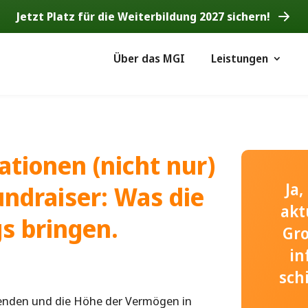
Jetzt Platz für die Weiterbildung 2027 sichern!
Über das MGI
Leistungen
tionen (nicht nur)
Ja
undraiser: Was die
akt
s bringen.
Gr
in
sch
genden und die Höhe der Vermögen in