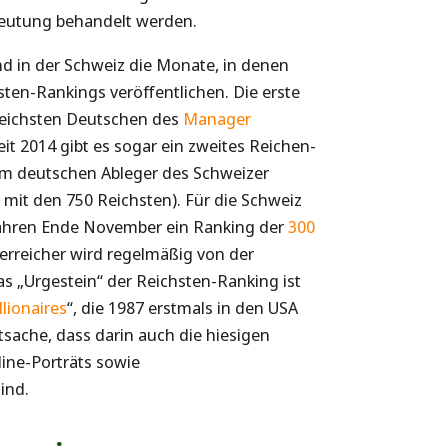
eutung behandelt werden.
d in der Schweiz die Monate, in denen
sten-Rankings veröffentlichen. Die erste
 reichsten Deutschen des
Manager
eit 2014 gibt es sogar ein zweites Reichen-
vom deutschen Ableger des Schweizer
 mit den 750 Reichsten). Für die Schweiz
n Jahren Ende November ein Ranking der
300
sterreicher wird regelmäßig von der
Das „Urgestein“ der Reichsten-Ranking ist
llionaires
“, die 1987 erstmals in den USA
atsache, dass darin auch die hiesigen
line-Porträts sowie
ind.