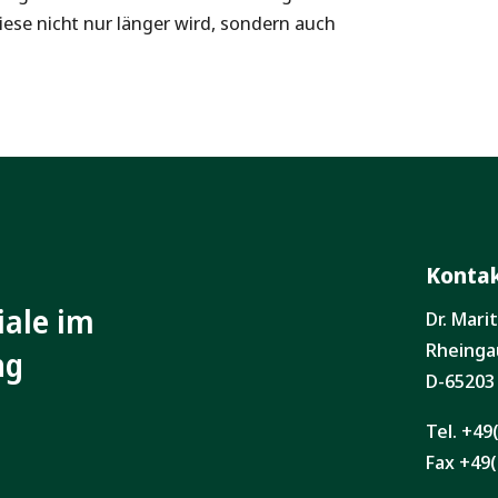
ese nicht nur länger wird, sondern auch
Konta
iale im
Dr. Mar
Rheinga
ng
D-65203
Tel. +49
Fax +49(