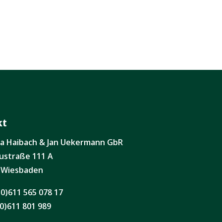
kt
ita Haibach & Jan Uekermann GbR
ustraße 111 A
 Wiesbaden
(0)611 565 078 17
0)611 801 989