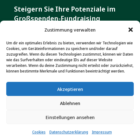
Steigern Sie Ihre Potenziale im
Großspenden-Fundraising
Zustimmung verwalten
Kontakt
Um dir ein optimales Erlebnis zu bieten, verwenden wir Technologien wie
Dr. Marita Haibach & Jan Uekermann GbR
Cookies, um Geräteinformationen zu speichern und/oder darauf
Rheingaustraße 111 A
zuzugreifen. Wenn du diesen Technologien zustimmst, können wir Daten
wie das Surfverhalten oder eindeutige IDs auf dieser Website
D-65203 Wiesbaden
verarbeiten. Wenn du deine Zustimmung nicht erteilst oder zurückziehst,
können bestimmte Merkmale und Funktionen beeinträchtigt werden.
Tel. +49(0)611 565 078 17
Fax +49(0)611 801 989
Akzeptieren
info@major-giving-institute.org
Ablehnen
Einstellungen ansehen
Cookies
Datenschutzerklärung
Impressum
Datenschutz
|
Impressum
|
AGB
|
Cookies