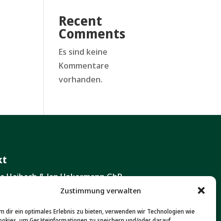
Recent
Comments
Es sind keine
Kommentare
vorhanden.
kt
ita Haibach & Jan Uekermann GbR
ustraße 111 A
Zustimmung verwalten
 Wiesbaden
m dir ein optimales Erlebnis zu bieten, verwenden wir Technologien wie
ookies, um Geräteinformationen zu speichern und/oder darauf