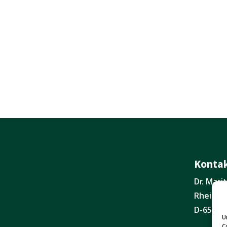
Konta
Dr. Mar
Rheinga
D-65203
U
C