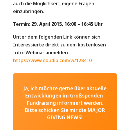
auch die Möglichkeit, eigene Fragen
einzubringen.
Termin:
29. April 2015, 16:00 – 16:45 Uhr
Unter dem folgenden Link können sich
Interessierte direkt zu dem kostenlosen
Info
–
Webinar
anmelden:
https://www.edudip.com/w/
128410
Ja, ich möchte gerne über aktuelle
Entwicklungen im Großspenden-
Fundraising informiert werden.
Bitte schicken Sie mir die MAJOR
GIVING NEWS!