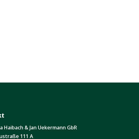
kt
ita Haibach & Jan Uekermann GbR
ustraße 111 A