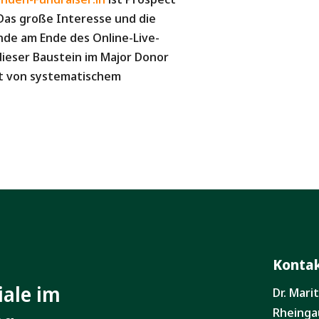
Das große Interesse und die
nde am Ende des Online-Live-
 dieser Baustein im Major Donor
it von systematischem
Konta
iale im
Dr. Mar
Rheinga