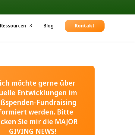
Ressourcen
Blog
Kontakt
, ich möchte gerne über
uelle Entwicklungen im
oßspenden-Fundraising
formiert werden. Bitte
icken Sie mir die MAJOR
GIVING NEWS!