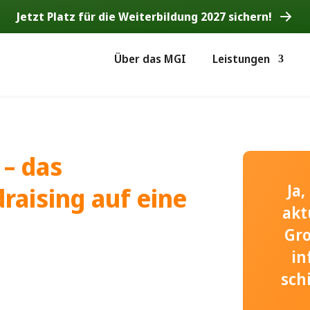
Jetzt Platz für die Weiterbildung 2027 sichern!
Über das MGI
Leistungen
 – das
Ja
aising auf eine
akt
Gr
in
sch