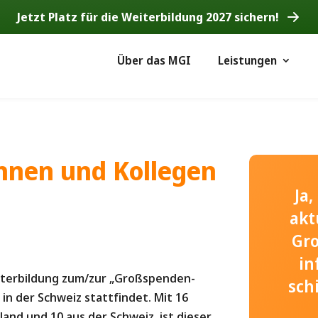
Jetzt Platz für die Weiterbildung 2027 sichern!
Über das MGI
Leistungen
innen und Kollegen
Ja
akt
Gr
in
eiterbildung zum/zur „Großspenden-
sch
– in der Schweiz stattfindet. Mit 16
and und 10 aus der Schweiz, ist dieser