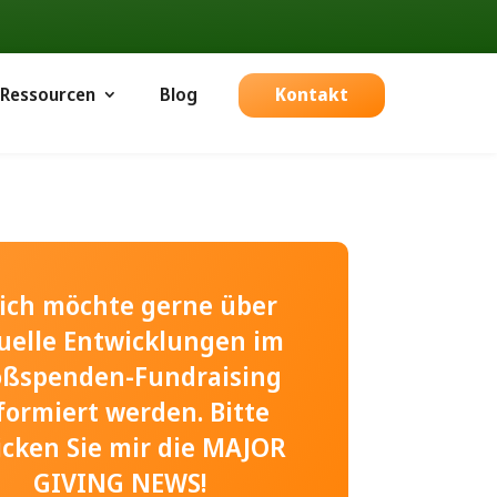
Ressourcen
Blog
Kontakt
, ich möchte gerne über
uelle Entwicklungen im
oßspenden-Fundraising
formiert werden. Bitte
icken Sie mir die MAJOR
GIVING NEWS!