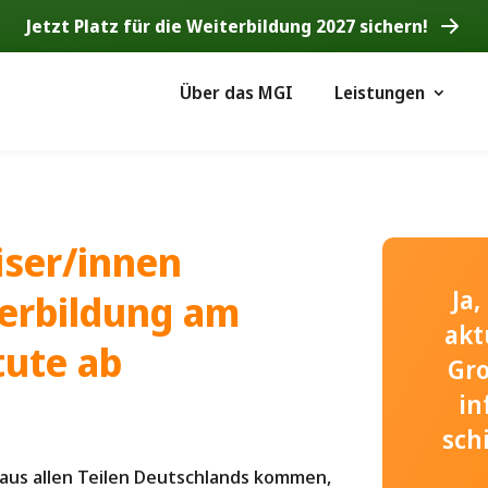
Jetzt Platz für die Weiterbildung 2027 sichern!
Über das MGI
Leistungen
iser/innen
Ja
terbildung am
akt
tute ab
Gr
in
sch
 aus allen Teilen Deutschlands kommen,