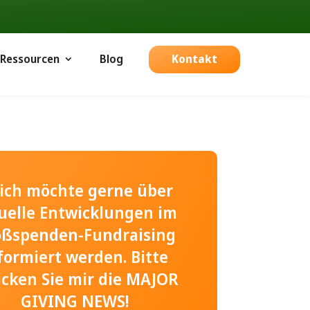
Ressourcen
Blog
Kontakt
, ich möchte gerne über
uelle Entwicklungen im
oßspenden-Fundraising
formiert werden. Bitte
icken Sie mir die MAJOR
GIVING NEWS!