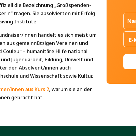
offiziell die Bezeichnung „Großspenden-
rin“ tragen. Sie absolvierten mit Erfolg
iving Institute.
ndraiser/innen handelt es sich meist um
nen aus gemeinnützigen Vereinen und
 Couleur – humanitäre Hilfe national
r- und Jugendarbeit, Bildung, Umwelt und
nter den Absolvent/innen auch
hschule und Wissenschaft sowie Kultur.
mer/innen aus Kurs 2
, warum sie an der
hnen gebracht hat.