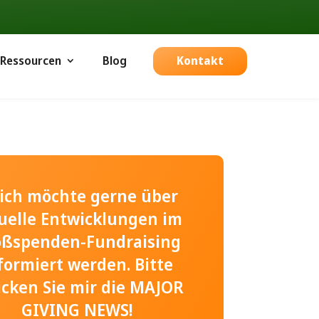
Ressourcen
Blog
Kontakt
, ich möchte gerne über
uelle Entwicklungen im
oßspenden-Fundraising
formiert werden. Bitte
icken Sie mir die MAJOR
GIVING NEWS!