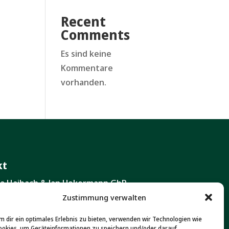
Recent
Comments
Es sind keine
Kommentare
vorhanden.
kt
ita Haibach & Jan Uekermann GbR
ustraße 111 A
Zustimmung verwalten
 Wiesbaden
m dir ein optimales Erlebnis zu bieten, verwenden wir Technologien wie
ookies, um Geräteinformationen zu speichern und/oder darauf