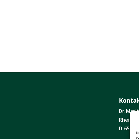
Konta
Dr. Mar
Rheinga
D-65203
U
C