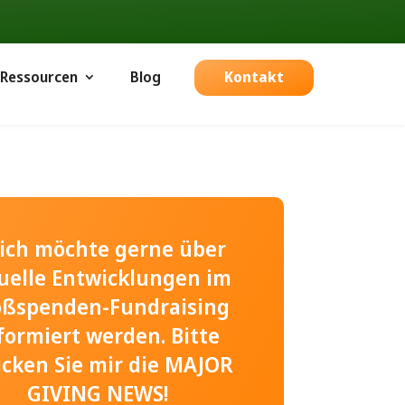
Ressourcen
Blog
Kontakt
, ich möchte gerne über
uelle Entwicklungen im
oßspenden-Fundraising
formiert werden. Bitte
icken Sie mir die MAJOR
GIVING NEWS!