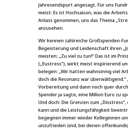
Jahresendspurt angesagt. Für uns Fundr
meist: Es ist Hochsaison, was die Arbei
Anlass genommen, uns das Thema „Stres
anzusehen.
Wir kennen zahlreiche Großspenden-Fun
Begeisterung und Leidenschaft ihren „J
meisten: „Zu viel zu tun!“ Das ist im Pri
(„Eustress“), wirkt meist inspirierend 
belegen: „Wir hatten wahnsinnig viel A
doch die Resonanz war überwältigend.“ 
Vorbereitung und dann noch quer durch d
Spender ja sagte, eine Million Euro zu s
Und doch: Die Grenzen zum „Disstress“,
kann und die Leistungsfähigkeit beeintr
begegnen immer wieder Kolleginnen und 
unzufrieden sind, bei denen offenkundig