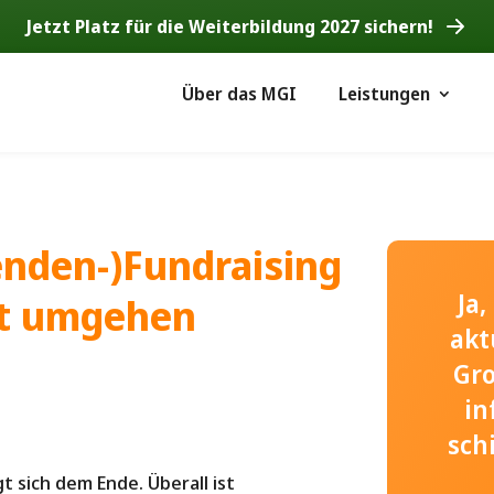
Jetzt Platz für die Weiterbildung 2027 sichern!
Über das MGI
Leistungen
enden-)Fundraising
Ja
it umgehen
akt
Gr
in
sch
t sich dem Ende. Überall ist