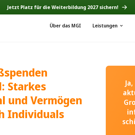
Jetzt Platz für die Weiterbildung 2027 sichern!
Über das MGI
Leistungen
oßspenden
Ja
: Starkes
akt
l und Vermögen
Gr
h Individuals
in
sch