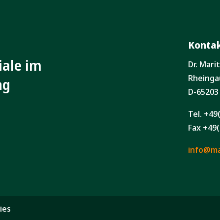
Konta
iale im
Dr. Mar
Rheinga
ng
D-65203
Tel. +49
Fax +49(
info@maj
ies