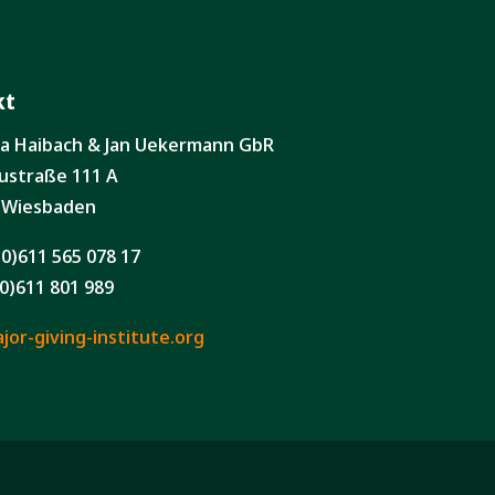
kt
ita Haibach & Jan Uekermann GbR
ustraße 111 A
 Wiesbaden
(0)611 565 078 17
0)611 801 989
or-giving-institute.org