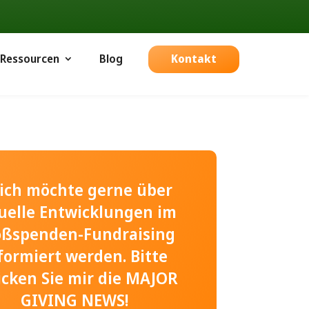
Ressourcen
Blog
Kontakt
, ich möchte gerne über
uelle Entwicklungen im
oßspenden-Fundraising
formiert werden. Bitte
icken Sie mir die MAJOR
GIVING NEWS!