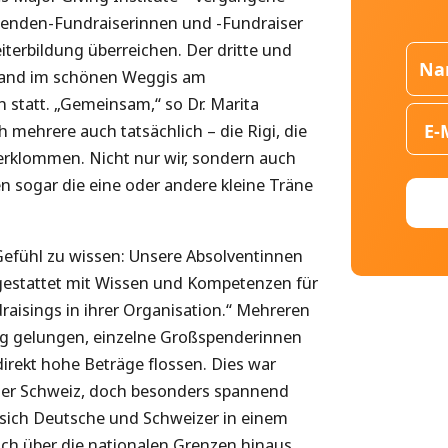
enden-Fundraiserinnen und -Fundraiser
eiterbildung überreichen. Der dritte und
s fand im schönen Weggis am
 statt. „Gemeinsam,“ so Dr. Marita
h mehrere auch tatsächlich – die Rigi, die
, erklommen. Nicht nur wir, sondern auch
 sogar die eine oder andere kleine Träne
 Gefühl zu wissen: Unsere Absolventinnen
sgestattet mit Wissen und Kompetenzen für
isings in ihrer Organisation.“ Mehreren
dung gelungen, einzelne Großspenderinnen
irekt hohe Beträge flossen. Dies war
 der Schweiz, doch besonders spannend
m sich Deutsche und Schweizer in einem
h über die nationalen Grenzen hinaus