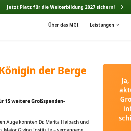
Jetzt Platz für die Weiterbildung 2027 sichern!
Über das MGI
Leistungen
 Königin der Berge
Ja
akt
Gr
für 15 weitere Großspenden-
in
sch
n Auge konnten Dr. Marita Haibach und
es Major Giving Institute – vergangene