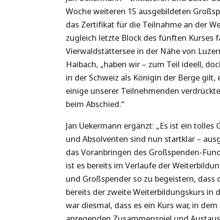
Woche weiteren 15 ausgebildeten Großsp
das Zertifikat für die Teilnahme an der W
zugleich letzte Block des fünften Kurse
Vierwaldstättersee in der Nähe von Luzern
Haibach, „haben wir – zum Teil ideell, doc
in der Schweiz als Königin der Berge gilt
einige unserer Teilnehmenden verdrückten
beim Abschied.“
Jan Uekermann ergänzt: „Es ist ein tolles
und Absolventen sind nun startklar – au
das Voranbringen des Großspenden-Fundra
ist es bereits im Verlaufe der Weiterbil
und Großspender so zu begeistern, dass d
bereits der zweite Weiterbildungskurs in
war diesmal, dass es ein Kurs war, in de
anregenden Zusammenspiel und Austausc