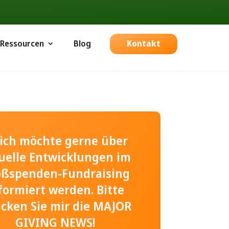
Ressourcen
Blog
Kontakt
, ich möchte gerne über
uelle Entwicklungen im
oßspenden-Fundraising
formiert werden. Bitte
icken Sie mir die MAJOR
GIVING NEWS!