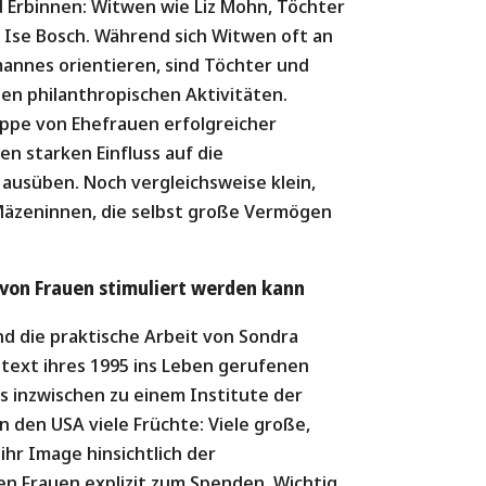
 Erbinnen: Witwen wie Liz Mohn, Töchter
 Ise Bosch. Während sich Witwen oft an
mannes orientieren, sind Töchter und
nen philanthropischen Aktivitäten.
ppe von Ehefrauen erfolgreicher
n starken Einfluss auf die
r ausüben. Noch vergleichsweise klein,
 Mäzeninnen, die selbst große Vermögen
von Frauen stimuliert werden kann
d die praktische Arbeit von Sondra
text ihres 1995 ins Leben gerufenen
s inzwischen zu einem Institute der
in den USA viele Früchte: Viele große,
ihr Image hinsichtlich der
n Frauen explizit zum Spenden. Wichtig