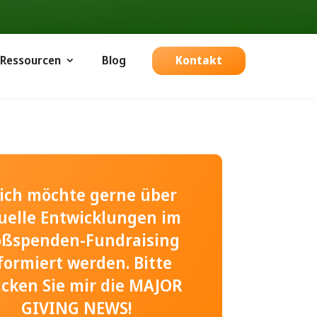
Ressourcen
Blog
Kontakt
, ich möchte gerne über
uelle Entwicklungen im
oßspenden-Fundraising
formiert werden. Bitte
icken Sie mir die MAJOR
GIVING NEWS!