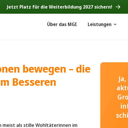
Jetzt Platz für die Weiterbildung 2027 sichern!
Über das MGI
Leistungen
onen bewegen – die
Ja
um Besseren
akt
Gr
in
sch
meist als stille Wohltäterinnen im