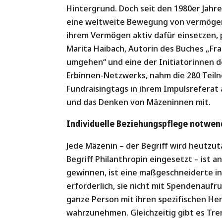
Hintergrund. Doch seit den 1980er Jahr
eine weltweite Bewegung von vermögend
ihrem Vermögen aktiv dafür einsetzen, 
Marita Haibach, Autorin des Buches „F
umgehen“ und eine der Initiatorinnen de
Erbinnen-Netzwerks, nahm die 280 Tei
Fundraisingtags in ihrem Impulsreferat a
und das Denken von Mäzeninnen mit.
Individuelle Beziehungspflege notwen
Jede Mäzenin – der Begriff wird heutzu
Begriff Philanthropin eingesetzt – ist a
gewinnen, ist eine maßgeschneiderte in
erforderlich, sie nicht mit Spendenaufru
ganze Person mit ihren spezifischen He
wahrzunehmen. Gleichzeitig gibt es Tr