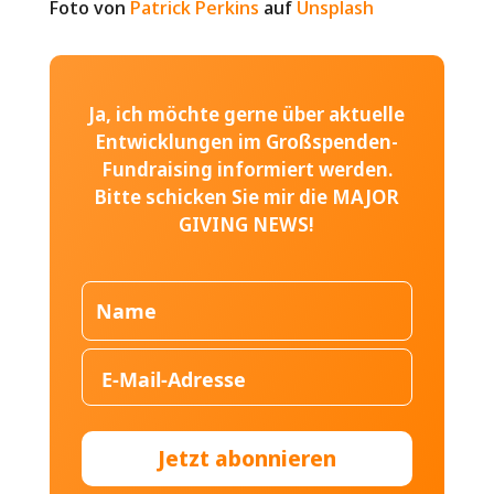
Foto von
Patrick Perkins
auf
Unsplash
Ja, ich möchte gerne über aktuelle
Entwicklungen im Großspenden-
Fundraising informiert werden.
Bitte schicken Sie mir die MAJOR
GIVING NEWS!
Jetzt abonnieren