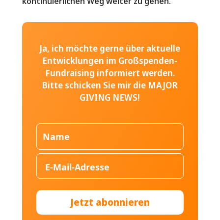
kontinuierlichen Weg weiter zu gehen.
Ja, ich möchte gerne über aktuelle
Entwicklungen im Großspenden-
Fundraising informiert werden.
Bitte schicken Sie mir die MAJOR
GIVING NEWS!
Jetzt abonnieren