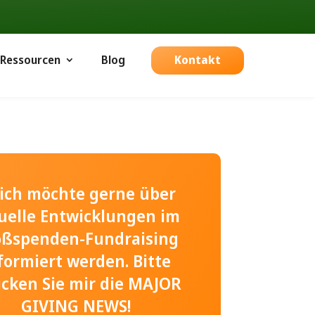
Ressourcen
Blog
Kontakt
, ich möchte gerne über
uelle Entwicklungen im
oßspenden-Fundraising
formiert werden. Bitte
icken Sie mir die MAJOR
GIVING NEWS!