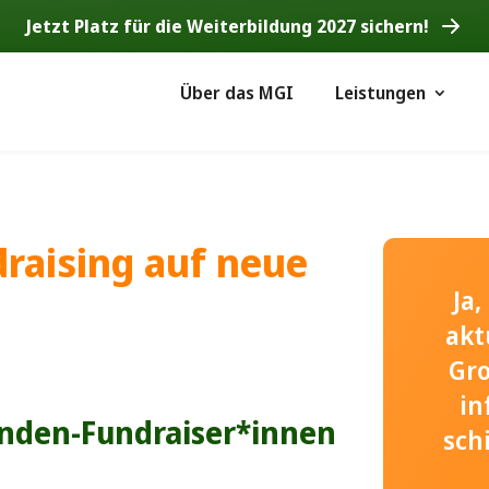
Jetzt Platz für die Weiterbildung 2027 sichern!
Über das MGI
Leistungen
raising auf neue
Ja
akt
Gr
in
enden-Fundraiser*innen
sch