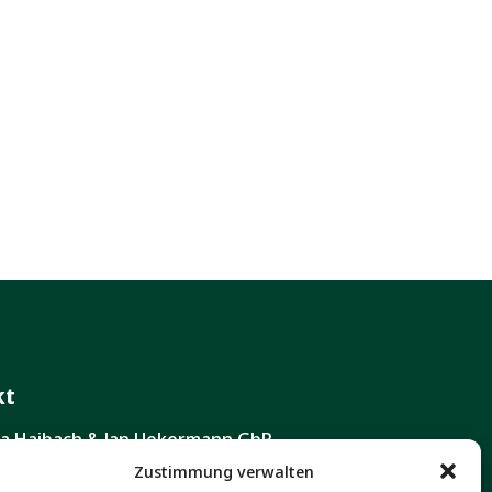
kt
ita Haibach & Jan Uekermann GbR
ustraße 111 A
Zustimmung verwalten