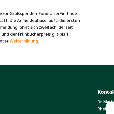
m/zur Großspenden-Fundraiser*in findet
statt. Die Anmeldephase läuft; die ersten
nmeldung lohnt sich zweifach: derzeit
und der Frühbucherpreis gilt bis 1.
unter
Weiterbildung
.
Konta
Dr. Mar
Rheinga