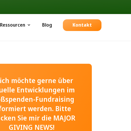
Ressourcen
Blog
Kontakt
, ich möchte gerne über
uelle Entwicklungen im
oßspenden-Fundraising
formiert werden. Bitte
icken Sie mir die MAJOR
GIVING NEWS!