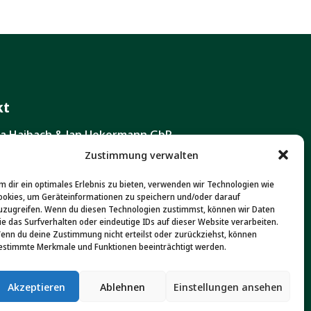
kt
ita Haibach & Jan Uekermann GbR
ustraße 111 A
Zustimmung verwalten
 Wiesbaden
m dir ein optimales Erlebnis zu bieten, verwenden wir Technologien wie
ookies, um Geräteinformationen zu speichern und/oder darauf
(0)611 565 078 17
uzugreifen. Wenn du diesen Technologien zustimmst, können wir Daten
0)611 801 989
ie das Surfverhalten oder eindeutige IDs auf dieser Website verarbeiten.
enn du deine Zustimmung nicht erteilst oder zurückziehst, können
estimmte Merkmale und Funktionen beeinträchtigt werden.
or-giving-institute.org
Akzeptieren
Ablehnen
Einstellungen ansehen