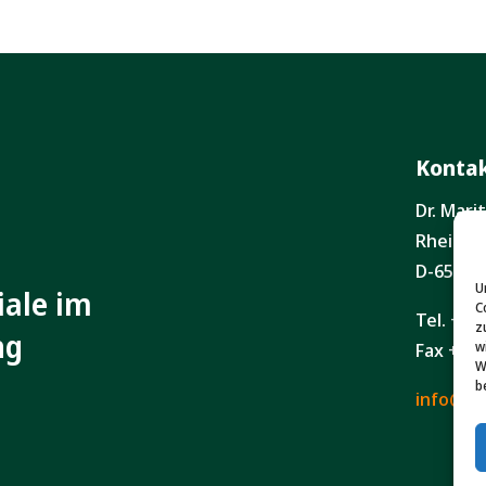
Konta
Dr. Mar
Rheinga
D-65203
U
iale im
C
Tel. +49
z
ng
Fax +49(
w
W
b
info@maj