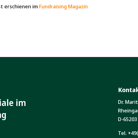
st erschienen im
Fundraising Magazin
Konta
iale im
Dr. Mar
Rheinga
ng
D-65203
Tel. +49