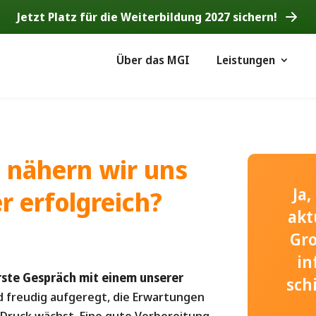
Jetzt Platz für die Weiterbildung 2027 sichern!
Über das MGI
Leistungen
e nähern wir uns
Ja
 erfolgreich?
akt
Gr
in
erste Gespräch mit einem unserer
sch
d freudig aufgeregt, die Erwartungen
 Druck wächst. Eine gute Vorbereitung