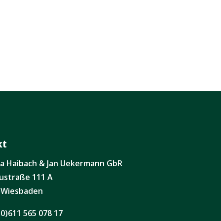
kt
ita Haibach & Jan Uekermann GbR
ustraße 111 A
 Wiesbaden
(0)611 565 078 17