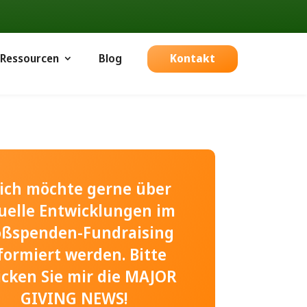
Ressourcen
Blog
Kontakt
, ich möchte gerne über
uelle Entwicklungen im
oßspenden-Fundraising
formiert werden. Bitte
icken Sie mir die MAJOR
GIVING NEWS!