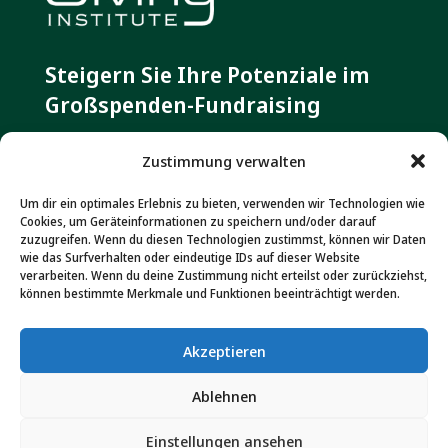
Steigern Sie Ihre Potenziale im
Großspenden-Fundraising
Zustimmung verwalten
Kontakt
Um dir ein optimales Erlebnis zu bieten, verwenden wir Technologien wie
Dr. Marita Haibach & Jan Uekermann GbR
Cookies, um Geräteinformationen zu speichern und/oder darauf
Rheingaustraße 111 A
zuzugreifen. Wenn du diesen Technologien zustimmst, können wir Daten
wie das Surfverhalten oder eindeutige IDs auf dieser Website
D-65203 Wiesbaden
verarbeiten. Wenn du deine Zustimmung nicht erteilst oder zurückziehst,
können bestimmte Merkmale und Funktionen beeinträchtigt werden.
Tel. +49(0)611 565 078 17
Fax +49(0)611 801 989
Akzeptieren
info@major-giving-institute.org
Ablehnen
Einstellungen ansehen