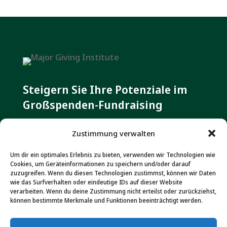
Steigern Sie Ihre Potenziale im
Großspenden-Fundraising
Zustimmung verwalten
Kontakt
Um dir ein optimales Erlebnis zu bieten, verwenden wir Technologien wie
Dr. Marita Haibach & Jan Uekermann GbR
Cookies, um Geräteinformationen zu speichern und/oder darauf
Rheingaustraße 111 A
zuzugreifen. Wenn du diesen Technologien zustimmst, können wir Daten
wie das Surfverhalten oder eindeutige IDs auf dieser Website
D-65203 Wiesbaden
verarbeiten. Wenn du deine Zustimmung nicht erteilst oder zurückziehst,
können bestimmte Merkmale und Funktionen beeinträchtigt werden.
Tel. +49(0)611 565 078 17
Fax +49(0)611 801 989