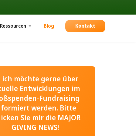
Ressourcen
Blog
Kontakt
, ich möchte gerne über
tuelle Entwicklungen im
oßspenden-Fundraising
nformiert werden. Bitte
hicken Sie mir die MAJOR
GIVING NEWS!