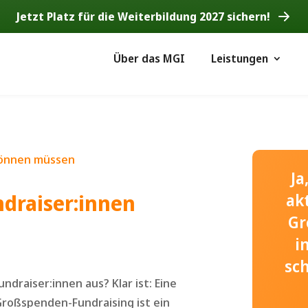
Jetzt Platz für die Weiterbildung 2027 sichern!
Über das MGI
Leistungen
Ja
draiser:innen
ak
Gr
i
sc
draiser:innen aus? Klar ist: Eine
Großspenden-Fundraising ist ein